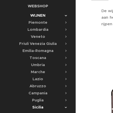
WEBSHOP
De wi
WIJNEN
aan h
Piemonte
rijpe
Lombardia
Veneto
Friuli Venezia Giulia
Emilia-Romagna
Toscana
Umbria
Marche
Lazio
Abruzzo
Campania
Puglia
Sicilia