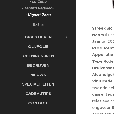
• La Calla
• Tenuta Regaleali
• Vigneti Zabu
Extra
Streek
Sici
Naam
Il Pa
DIGESTIEVEN
Jaartal
20
OLIJFOLIE
Producent
Appellatie
OPENINGSUREN
Type
Rode 
BEDRIJVEN
Druivenso
Alcoholge
NIEUWS
Vinificatie
SPECIALITEITEN
tweede hel
CADEAUTIPS
daarentege
relatieve h
CONTACT
ongeveer 1