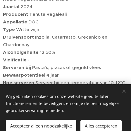
Jaartal
2024
Producent
Tenuta Regaleali
Appellatie
DOC
Type
Witte wijn
Druivensoort
Inzolia, Catarratto, Grecanico en
Chardonnay
Alcoholgehalte
12.50%
Vinificatie
-
Serveren bij
Pasta's, pizzas of gegrild vlees
Bewaarpotentieel
4 jaar
Hoe serveren
Serveer bij een temperatuur van 10-12°C
Prijs
11,53€/fles (excl. BTW) - 13,95€/fles (incl. BTW)
Wij gebruiken cookies om onze website goed te laten
functioneren en te beveiligen, en om je de best mogelijke
gebruikerservaring te bieden.
Accepteer alleen noodzakelijke
Alles accepteren