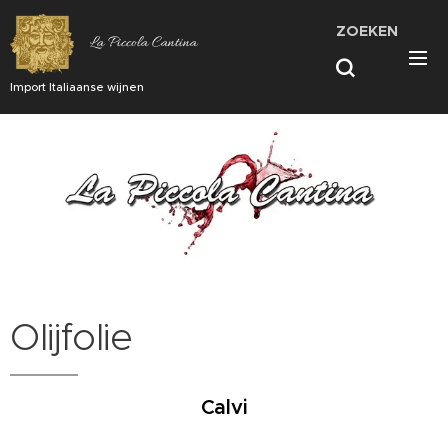
ZOEKEN
La Piccola Cantina
Import Italiaanse wijnen
Olijfolie
Calvi