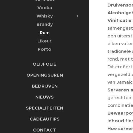
Druivenso
Vodka
Alcoholge
Whisky
Vinificatie
Brandy
samengeste
Rum
een uiterst
Likeur
eiken vaten
Porto
tradionele 
rond, met 
OLIJFOLIE
Dit creëert
vergezeld 
OPENINGSUREN
van Jamaic
BEDRIJVEN
Serveren a
NIEUWS
gerechten 
combinatie
SPECIALITEITEN
Bewaarpot
CADEAUTIPS
Inhoud fle
Hoe serve
CONTACT