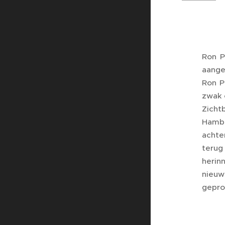
Ron P
aange
Ron P
zwak 
Zicht
Hambu
achte
terug
heri
nieuws
gepro