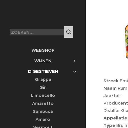
WEBSHOP
WIJNEN
DIGESTIEVEN
Grappa
Streek
Emi
Gin
Naam
RumR
Limoncello
Jaartal
-
Producent
Amaretto
Distiller Gia
Sambuca
Appellatie
Amaro
Type
Bruin
Vermout