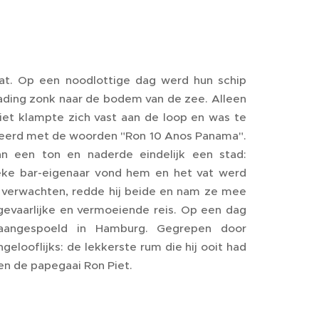
at. Op een noodlottige dag werd hun schip
lading zonk naar de bodem van de zee. Alleen
Piet klampte zich vast aan de loop en was te
aveerd met de woorden "Ron 10 Anos Panama".
n een ton en naderde eindelijk een stad:
eke bar-eigenaar vond hem en het vat werd
n verwachten, redde hij beide en nam ze mee
gevaarlijke en vermoeiende reis. Op een dag
aangespoeld in Hamburg. Gegrepen door
gelooflijks: de lekkerste rum die hij ooit had
en de papegaai Ron Piet.