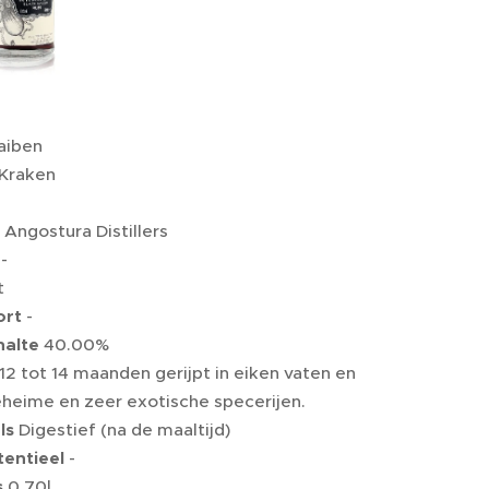
aiben
Kraken
Angostura Distillers
-
t
ort
-
halte
40.00%
12 tot 14 maanden gerijpt in eiken vaten en
eheime en zeer exotische specerijen.
ls
Digestief (na de maaltijd)
entieel
-
s
0,70l