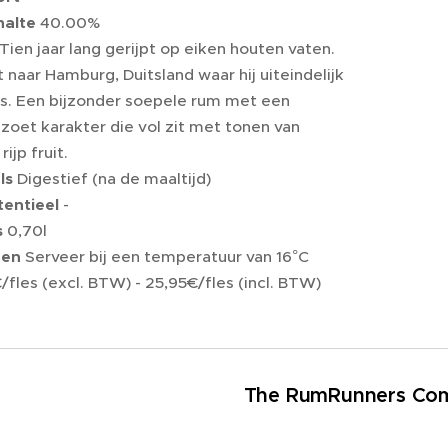
halte
40.00%
Tien jaar lang gerijpt op eiken houten vaten.
naar Hamburg, Duitsland waar hij uiteindelijk
is. Een bijzonder soepele rum met een
zoet karakter die vol zit met tonen van
ijp fruit.
ls
Digestief (na de maaltijd)
entieel
-
s
0,70l
ren
Serveer bij een temperatuur van 16°C
/fles (excl. BTW) - 25,95€/fles (incl. BTW)
The RumRunners Co