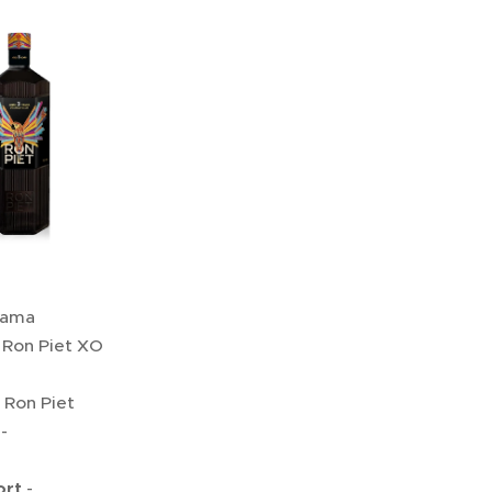
ama
Ron Piet XO
Ron Piet
-
ort
-