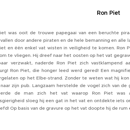
Ron Piet
iet was ooit de trouwe papegaai van een beruchte pira
vallen door andere piraten en de hele bemanning en alle 
iet en één enkel vat wisten in veiligheid te komen. Ron 
om te vliegen. Hij dreef naar het oosten op het vat gegr
baar verzwakt, naderde Ron Piet zich vastklampend aa
rg! Ron Piet, die honger leed werd gered! Een magnifi
rgelaten op het Elbe-strand. Zonder te weten wat hij ko
 naar zijn pub. Langzaam herstelde de vogel zich van de 
nnerde de man zich het vat waarop Ron Piet was 
gierigheid sloeg hij een gat in het vat en ontdekte iets on
efd! Op basis van de gravure op het vat doopte hij de rum 