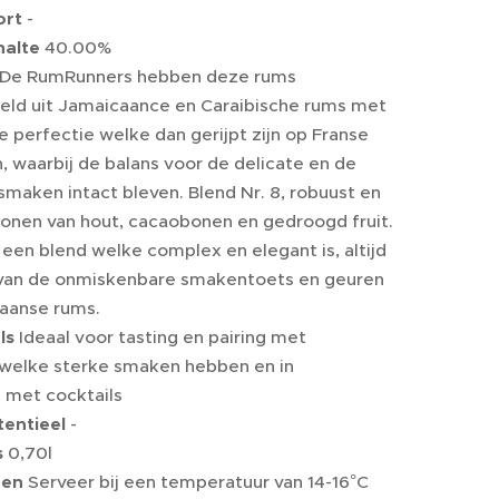
ort
-
halte
40.00%
De RumRunners hebben deze rums
ld uit Jamaicaance en Caraibische rums met
e perfectie welke dan gerijpt zijn op Franse
, waarbij de balans voor de delicate en de
smaken intact bleven. Blend Nr. 8, robuust en
tonen van hout, cacaobonen en gedroogd fruit.
 een blend welke complex en elegant is, altijd
van de onmiskenbare smakentoets en geuren
aanse rums.
ls
Ideaal voor tasting en pairing met
welke sterke smaken hebben en in
 met cocktails
entieel
-
s
0,70l
ren
Serveer bij een temperatuur van 14-16°C