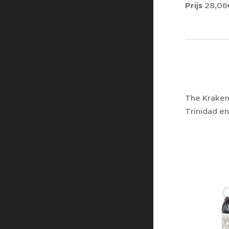
Prijs
28,06€
The Kraken
Trinidad e