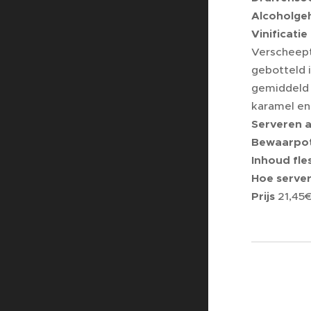
Alcoholge
Vinificatie
Verscheept 
gebotteld 
gemiddeld 
karamel en r
Serveren a
Bewaarpot
Inhoud fle
Hoe serve
Prijs
21,45€