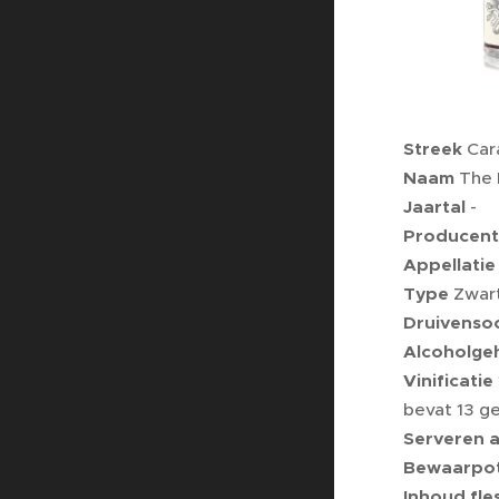
Streek
Car
Naam
The 
Jaartal
-
Producent
Appellatie
Type
Zwar
Druivenso
Alcoholge
Vinificatie
bevat 13 g
Serveren a
Bewaarpot
Inhoud fle