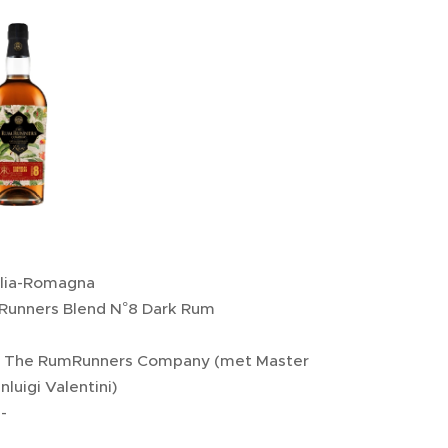
lia-Romagna
unners Blend N°8 Dark Rum
The RumRunners Company (met Master
nluigi Valentini​)
-