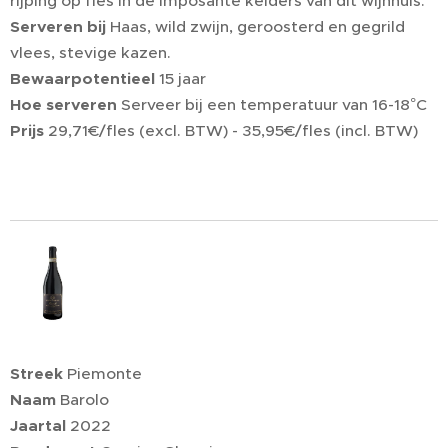
rijping op fles in de imposante kelders van dit wijnhuis.
Serveren bij
Haas, wild zwijn, geroosterd en gegrild
vlees, stevige kazen.
Bewaarpotentieel
15 jaar
Hoe serveren
Serveer bij een temperatuur van 16-18°C
Prijs
29,71€/fles (excl. BTW) - 35,95€/fles (incl. BTW)
Streek
Piemonte
Naam
Barolo
Jaartal
2022