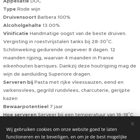
Appellatie
DOC
Type
Rode wijn
Druivensoort
Barbera 100%
Alcoholgehalte
13.00%
Vinificatie
Handmatige oogst van de beste druiven.
Vergisting in roestvrijstalen tanks bij 28-30°C.
Schilinweking gedurende ongeveer 8 dagen. 12
maanden rijping, waarvan 4 maanden in Franse
eikenhouten barriques. Dankzij deze houtrijping mag de
wijn de aanduiding Superiore dragen.
Serveren bij
Pasta met rijke vleessauzen, eend en
varkensvlees, gegrild rundvlees, charcuterie, gerijpte
kazen
Bewaarpotentieel
7 jaar
Hoe serveren
Serveer bij een temperatuur van 16-18°C
Prijs
11,53€/fles (excl. BTW) - 13,95€/fles (incl. BTW)
Wij gebruiken cookies om onze website goed te laten
functioneren en te beveiligen, en om je de best mogelijke