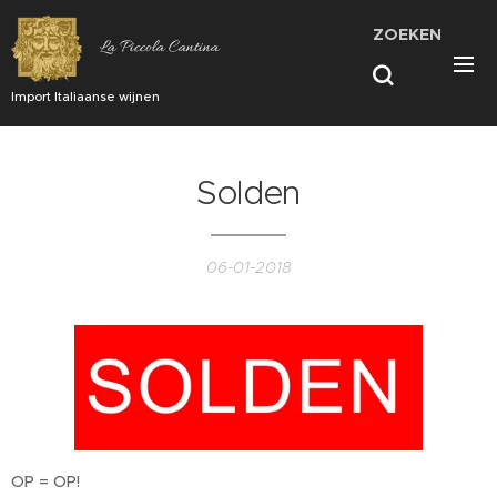
ZOEKEN
La Piccola Cantina
Import Italiaanse wijnen
Solden
06-01-2018
OP = OP!