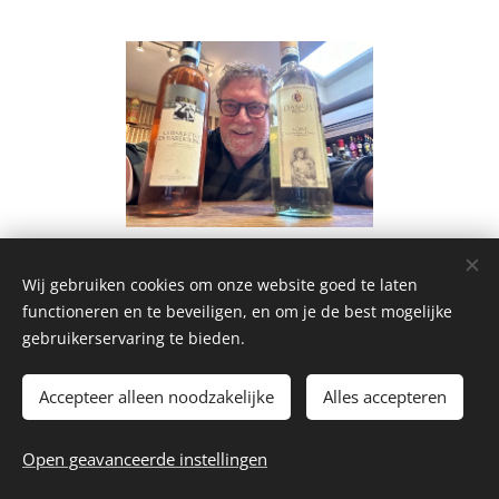
Share
Wij gebruiken cookies om onze website goed te laten
functioneren en te beveiligen, en om je de best mogelijke
gebruikerservaring te bieden.
Accepteer alleen noodzakelijke
Alles accepteren
© 2026 La Piccola Cantina
Open geavanceerde instellingen
Website by
dry.media
Cookies