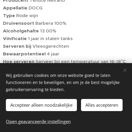
Producent
Tenute Neirano
Appellatie
DOCG
Type
Rode wijn
Druivensoort
Barbera 100%
Alcoholgehalte
13.00%
Vinificatie
1 jaar in stalen tanks
Serveren bij
Vleesgerechten
Bewaarpotentieel
4 jaar
Hoe serveren
Serveer bij een temperatuur van 16-18°C
Prijs
6,20€/fles (excl. BTW) - 7,50€/fles (incl. BTW)
Wij gebruiken cookies om onze website goed te laten
functioneren en te beveiligen, en om je de best mogelijke
gebruikerservaring te bieden.
Accepteer alleen noodzakelijke
Alles accepteren
© 2026 La Piccola Cantina
Open geavanceerde instellingen
Website by
dry.media
Cookies